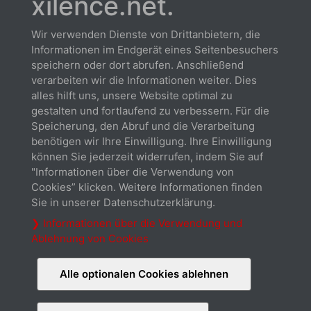
xilence.net.
Kompatibel mit folgenden Produkten:
Wir verwenden Dienste von Drittanbietern, die
Informationen im Endgerät eines Seitenbesuchers
speichern oder dort abrufen. Anschließend
verarbeiten wir die Informationen weiter. Dies
XC971 | LQ120
alles hilft uns, unsere Website optimal zu
XC974 | LQ240.W.ARGB
gestalten und fortlaufend zu verbessern. Für die
XC975 | LQ240
Speicherung, den Abruf und die Verarbeitung
XC976 | LQ240.RGB
benötigen wir Ihre Einwilligung. Ihre Einwilligung
XC977 | LQ240.ARGB
können Sie jederzeit widerrufen, indem Sie auf
XC978 | LQ360
"Informationen über die Verwendung von
XC980 | LQ360.ARGB
Cookies” klicken. Weitere Informationen finden
Sie in unserer Datenschutzerklärung.
❯ Informationen über die Verwendung und
Ablehnung von Cookies
Alle optionalen Cookies ablehnen