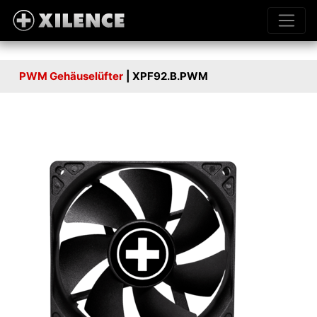
PWM Gehäuselüfter
| XPF92.B.PWM