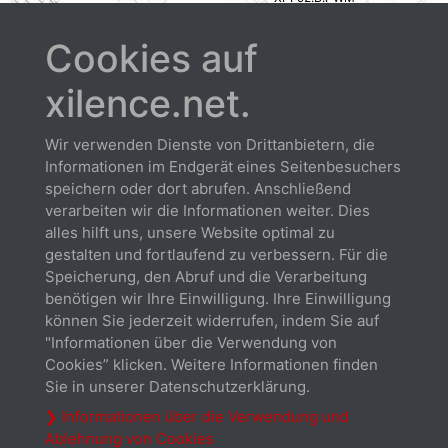
Maße (mm)
92
Cookies auf
Umdrehungen bei 12V (U/min)
900 - 1800 ± 10%
Farbe
Black
xilence.net.
alle anzeigen / alle verbergen
Wir verwenden Dienste von Drittanbietern, die
Informationen im Endgerät eines Seitenbesuchers
speichern oder dort abrufen. Anschließend
verarbeiten wir die Informationen weiter. Dies
alles hilft uns, unsere Website optimal zu
gestalten und fortlaufend zu verbessern. Für die
Downloads
Speicherung, den Abruf und die Verarbeitung
benötigen wir Ihre Einwilligung. Ihre Einwilligung
können Sie jederzeit widerrufen, indem Sie auf
"Informationen über die Verwendung von
Cookies” klicken. Weitere Informationen finden
Sie in unserer Datenschutzerklärung.
❯ Informationen über die Verwendung und
Ablehnung von Cookies
Datenblatt