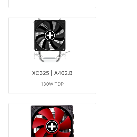
XC325 | A402.B
130W TDP