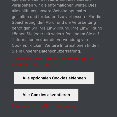
verarbeiten wir die Informationen weiter. Dies
alles hilft uns, unsere Website optimal zu
gestalten und fortlaufend zu verbessern. Für die
Datenblatt
Speicherung, den Abruf und die Verarbeitung
Herunterladen
benötigen wir Ihre Einwilligung. Ihre Einwilligung
können Sie jederzeit widerrufen, indem Sie auf
"Informationen über die Verwendung von
Cookies” klicken. Weitere Informationen finden
Sie in unserer Datenschutzerklärung.
❯ Informationen über die Verwendung und
Ablehnung von Cookies
Cable connection
Herunterladen
Alle optionalen Cookies ablehnen
Alle Cookies akzeptieren
Über uns
Kontakt
Garantieverlängerung
Datenschutz
AGB
Impressum
Datenschutz
Cookies
AGB
Impressum
© 2026 Xilence GmbH