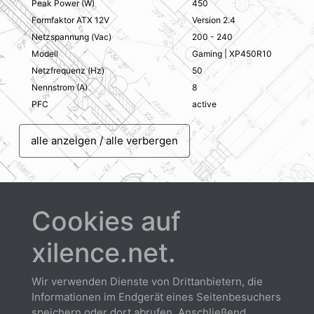
Peak Power (W)
450
Formfaktor ATX 12V
Version 2.4
Netzspannung (Vac)
200 - 240
Modell
Gaming | XP450R10
Netzfrequenz (Hz)
50
Nennstrom (A)
8
PFC
active
alle anzeigen / alle verbergen
Cookies auf
xilence.net.
Downloads
Wir verwenden Dienste von Drittanbietern, die
Informationen im Endgerät eines Seitenbesuchers
speichern oder dort abrufen. Anschließend