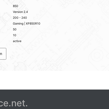
850
Version 2.4
200 - 240
Gaming | XP850R10
50
10
active
en
ce.net.