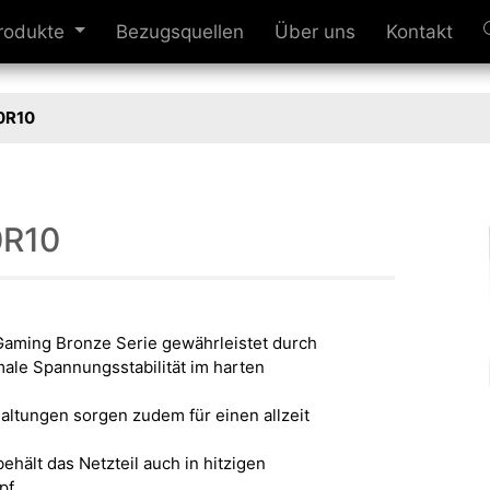
rodukte
Bezugsquellen
Über uns
Kontakt
0R10
0R10
Gaming Bronze Serie gewährleistet durch
ale Spannungsstabilität im harten
haltungen sorgen zudem für einen allzeit
ehält das Netzteil auch in hitzigen
pf.