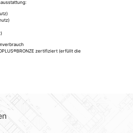
sausstattung:
utz)
utz)
)
)
omverbrauch
0PLUS®BRONZE zertifiziert (erfüllt die
en