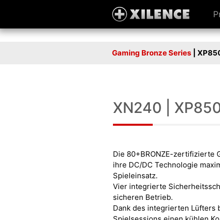
P
Gaming Bronze Series
| XP85
XN240 | XP85
Die 80+BRONZE-zertifizierte 
ihre DC/DC Technologie maxim
Spieleinsatz.
Vier integrierte Sicherheitssc
sicheren Betrieb.
Dank des integrierten Lüfters b
Spielsessions einen kühlen Ko