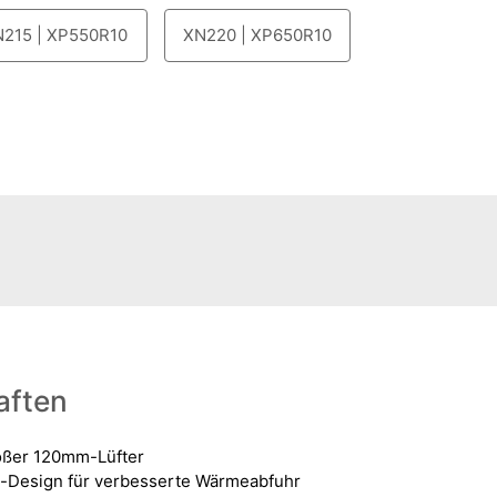
215 | XP550R10
XN220 | XP650R10
aften
roßer 120mm-Lüfter
w-Design für verbesserte Wärmeabfuhr