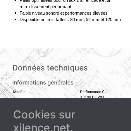
Pales optimisées pour un flux d'air efficace et un
refroidissement performant
Faible niveau sonore et performances élevées
Disponible en trois tailles : 80 mm, 92 mm et 120 mm
Données techniques
Informations générales
Modèle
Performance C |
XPF80.B.PWM
Dimensions (mm)
80
Cookies sur
Vitesse de rotation à 12V (rpm)
800 - 1800 ± 10%
Color
Black
xilence.net.