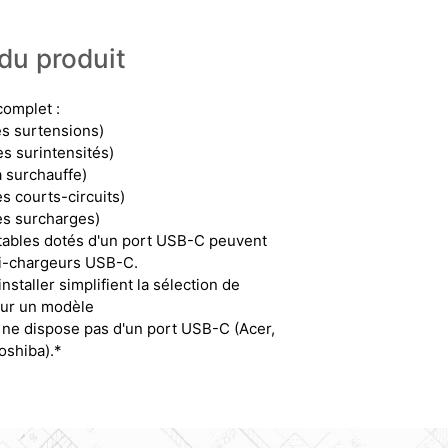
du produit
complet :
es surtensions)
es surintensités)
a surchauffe)
s courts-circuits)
es surcharges)
rtables dotés d'un port USB-C peuvent
ini-chargeurs USB-C.
installer simplifient la sélection de
our un modèle
i ne dispose pas d'un port USB-C (Acer,
oshiba).*