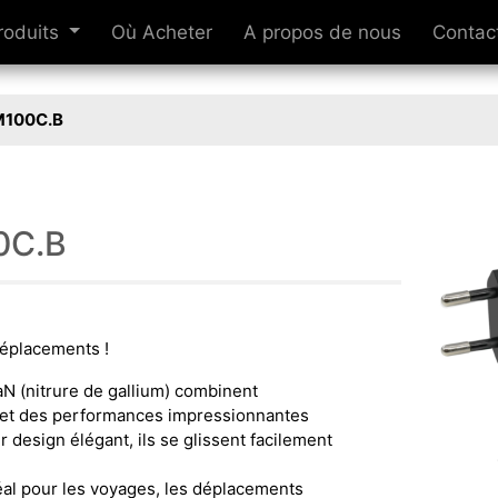
roduits
Où Acheter
A propos de nous
Contac
M100C.B
0C.B
déplacements !
 (nitrure de gallium) combinent
ion et des performances impressionnantes
r design élégant, ils se glissent facilement
éal pour les voyages, les déplacements