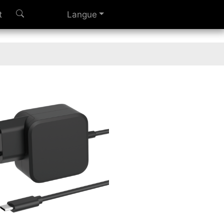
t
Langue