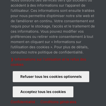
Nous utilisons des services tiers qui stockent ou
accèdent à des informations sur l’appareil de
l’utilisateur. Ces informations sont ensuite traitées
pour nous permettre d’optimiser notre site web et
de l’améliorer en continu. Votre consentement est
requis pour le stockage, l’accès et le traitement de
Fiche technique
ces informations. Vous pouvez modifier vos
Téléchargement
préférences ou retirer votre consentement à tout
moment en cliquant sur « Informations sur
l’utilisation des cookies ». Pour plus de détails,
consultez notre politique de confidentialité.
❯ Informations sur l'utilisation et le refus des
cookies
Guide d'installation
Téléchargement
Refuser tous les cookies optionnels
Acceptez tous les cookies
Confidentialité
Conditions générales
A propos de nous
Contact
Extension de garantie