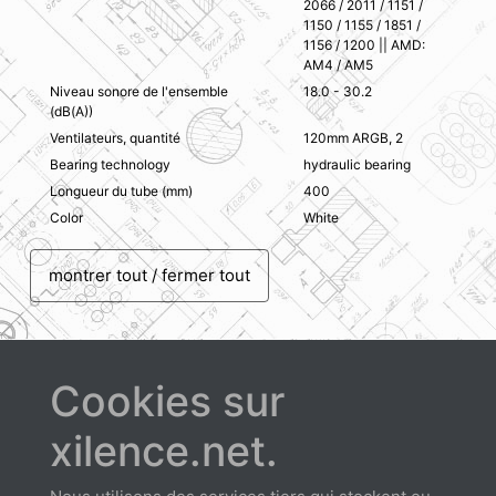
2066 / 2011 / 1151 /
1150 / 1155 / 1851 /
1156 / 1200 || AMD:
AM4 / AM5
Niveau sonore de l'ensemble
18.0 - 30.2
(dB(A))
Ventilateurs, quantité
120mm ARGB, 2
Bearing technology
hydraulic bearing
Longueur du tube (mm)
400
Color
White
montrer tout / fermer tout
Cookies sur
xilence.net.
Téléchargements