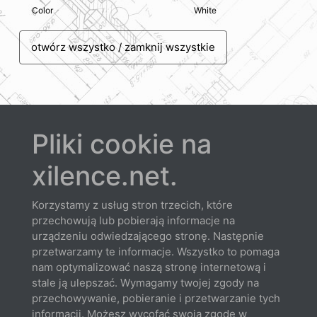
Color
White
otwórz wszystko / zamknij wszystkie
Pliki cookie na
Probierz
xilence.net.
Korzystamy z usług stron trzecich, które
przechowują lub pobierają informacje na
urządzeniu odwiedzającego stronę. Następnie
przetwarzamy te informacje. Wszystko to pomaga
nam optymalizować naszą stronę internetową i
Arkusz
stale ją ulepszać. Wymagamy twojej zgody na
Pobierz
przechowywanie, pobieranie i przetwarzanie tych
informacji. Możesz wycofać swoją zgodę w