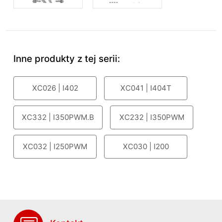
Inne produkty z tej serii:
XC026 | I402
XC041 | I404T
XC332 | I350PWM.B
XC232 | I350PWM
XC032 | I250PWM
XC030 | I200