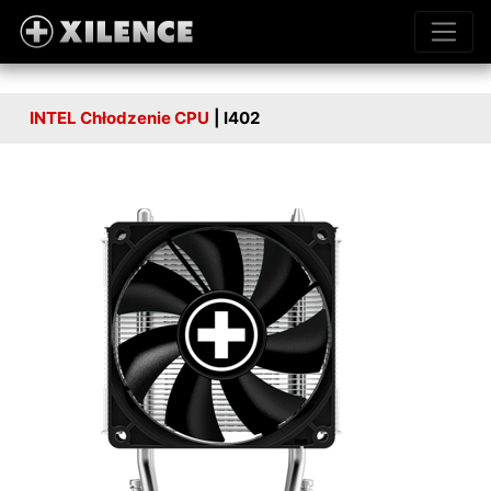
INTEL Chłodzenie CPU
| I402