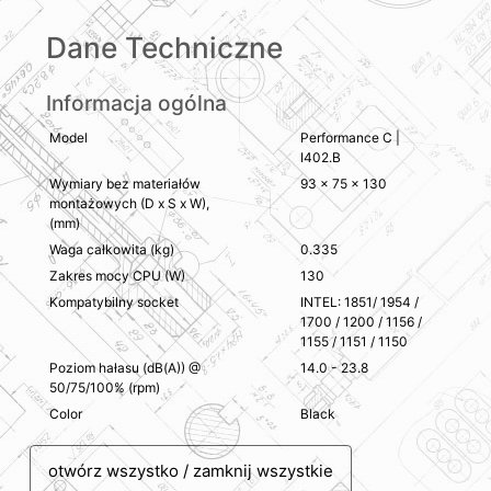
Dane Techniczne
Informacja ogólna
Model
Performance C |
I402.B
Wymiary bez materiałów
93 x 75 x 130
montażowych (D x S x W),
(mm)
Waga całkowita (kg)
0.335
Zakres mocy CPU (W)
130
Kompatybilny socket
INTEL: 1851/ 1954 /
1700 / 1200 / 1156 /
1155 / 1151 / 1150
Poziom hałasu (dB(A)) @
14.0 - 23.8
50/75/100% (rpm)
Color
Black
otwórz wszystko / zamknij wszystkie