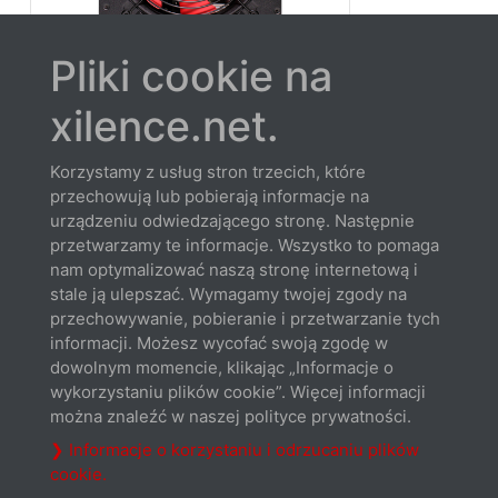
Pliki cookie na
XN176 | XP1050MR9.2
1050W | 80+ Gold | full modular |
xilence.net.
PCIe Gen 5.0
Korzystamy z usług stron trzecich, które
przechowują lub pobierają informacje na
urządzeniu odwiedzającego stronę. Następnie
przetwarzamy te informacje. Wszystko to pomaga
nam optymalizować naszą stronę internetową i
stale ją ulepszać. Wymagamy twojej zgody na
przechowywanie, pobieranie i przetwarzanie tych
informacji. Możesz wycofać swoją zgodę w
dowolnym momencie, klikając „Informacje o
wykorzystaniu plików cookie”. Więcej informacji
XN178 | XP1250MR9.2
można znaleźć w naszej polityce prywatności.
1250W | 80+ Gold | full-modular |
❯ Informacje o korzystaniu i odrzucaniu plików
PCIe Gen 5.0
cookie.