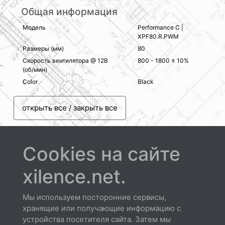
Общая информация
Модель
Performance C |
XPF80.R.PWM
Размеры (мм)
80
Скорость вентилятора @ 12В
800 - 1800 ± 10%
(об/мин)
Color
Black
открыть все / закрыть все
Cookies на сайте
xilence.net.
Скачать
Мы используем посторонние сервисы,
хранящие или получающие информацию с
устройства посетителя сайта. Затем мы