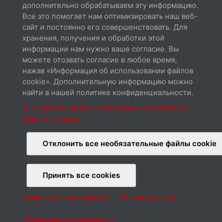
дополнительно обрабатываем эту информацию.
Все это помогает нам оптимизировать наш веб-
сайт и постоянно его совершенствовать. Для
хранения, получения и обработки этой
Спецификации
информации нам нужно ваше согласие. Вы
Скачать
можете отозвать согласие в любое время,
нажав «Информация об использовании файлов
cookie». Дополнительную информацию можно
найти в нашей политике конфиденциальности.
❯ Информация об использовании и отказе от
файлов cookies.
Cable connection
Скачать
Отклонить все необязательные файлы cookie
Принять все cookies
Защита личных данных
Общие условия
О нас
Контакты
Продление гарантии
Защита личных данных
Cookies
Информация о компании
Общие условия
Информация о компании