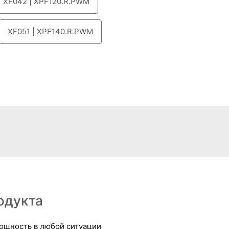
XF042 | XPF120.R.PWM
XF051 | XPF140.R.PWM
одукта
ощность в любой ситуации