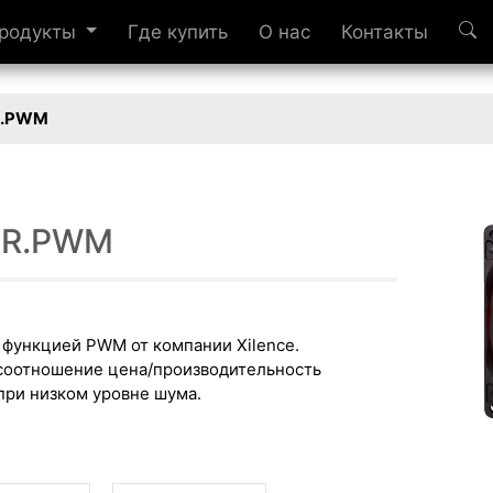
родукты
Где купить
О нас
Контакты
R.PWM
2.R.PWM
 функцией PWM от компании Xilence.
соотношение цена/производительность
при низком уровне шума.