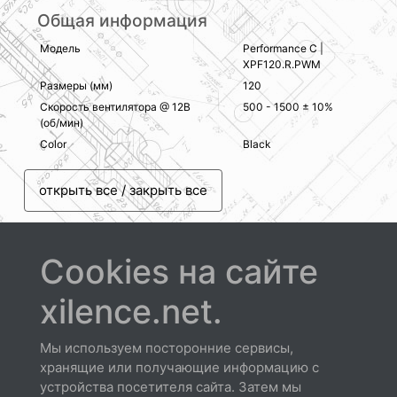
Общая информация
Модель
Performance C |
XPF120.R.PWM
Размеры (мм)
120
Скорость вентилятора @ 12В
500 - 1500 ± 10%
(об/мин)
Color
Black
открыть все / закрыть все
Cookies на сайте
xilence.net.
Скачать
Мы используем посторонние сервисы,
хранящие или получающие информацию с
устройства посетителя сайта. Затем мы