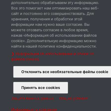
дополнительно обрабатываем эту информацию.
Все это помогает нам оптимизировать наш веб-
сайт и постоянно его совершенствовать. Для
хранения, получения и обработки этой
Спецификации
информации нам нужно ваше согласие. Вы
Скачать
можете отозвать согласие в любое время,
нажав «Информация об использовании файлов
cookie». Дополнительную информацию можно
найти в нашей политике конфиденциальности.
❯ Информация об использовании и отказе от
файлов cookies.
Cable connection
Скачать
Отклонить все необязательные файлы cookie
Принять все cookies
Защита личных данных
Общие условия
О нас
Контакты
Продление гарантии
Защита личных данных
Cookies
Информация о компании
Общие условия
Информация о компании