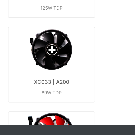
125W TDP
XC033 | A200
89W TDP