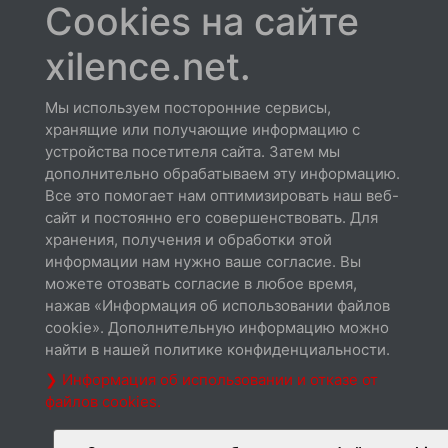
Cookies на сайте
xilence.net.
XC035 | A250PWM
Мы используем посторонние сервисы,
хранящие или получающие информацию с
89W TDP
устройства посетителя сайта. Затем мы
дополнительно обрабатываем эту информацию.
Все это помогает нам оптимизировать наш веб-
сайт и постоянно его совершенствовать. Для
хранения, получения и обработки этой
информации нам нужно ваше согласие. Вы
можете отозвать согласие в любое время,
нажав «Информация об использовании файлов
cookie». Дополнительную информацию можно
найти в нашей политике конфиденциальности.
❯ Информация об использовании и отказе от
XC335 | A250PWM.B
файлов cookies.
89W TDP