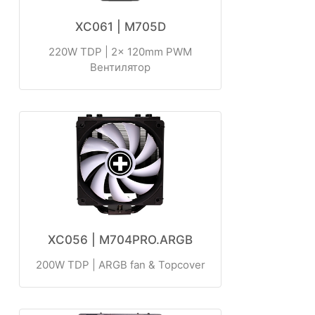
XC061 | M705D
220W TDP | 2x 120mm PWM
Вентилятор
XC056 | M704PRO.ARGB
200W TDP | ARGB fan & Topcover