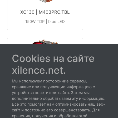
XC130 | M403PRO.TBL
150W TDP | blue LED
Cookies на сайте
xilence.net.
Мы используем посторонние сервисы,
XC131 | M403PRO.TR
хранящие или получающие информацию с
устройства посетителя сайта. Затем мы
150W TDP | red LED
дополнительно обрабатываем эту информацию.
Все это помогает нам оптимизировать наш веб-
сайт и постоянно его совершенствовать. Для
хранения, получения и обработки этой