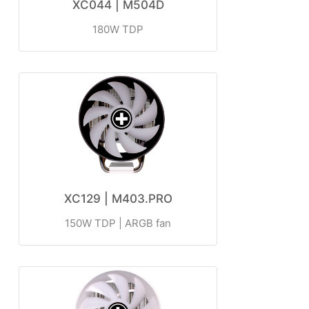
XC044 | M504D
180W TDP
XC129 | M403.PRO
150W TDP | ARGB fan