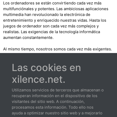
Los ordenadores se están convirtiendo cada vez más
multifunciónales y potentes. Las ambiciosas aplicaciones
multimedia han revolucionado la electrónica de
entretenimiento y enriquecido nuestras vidas. Hasta los
juegos de ordenador son cada vez más complejos y
realistas. Las exigencias de la tecnología informática
aumentan constantemente.
Al mismo tiempo, nosotros somos cada vez más exigentes.
Las principales características como potencia informática
pura y capacidad de memoria se están sustituyendo por
Las cookies en
factores como un bajo nivel de ruido y consumo energético.
xilence.net.
Misión
El equipo de desarrollo Xilence trabaja constantemente
para crear PCs más silenciosos y energéticamente
Utilizamos servicios de terceros que almacenan o
eficientes, pese al aumento constante de potencia
recuperan información en el dispositivo de los
informática y rendimiento gráfico. Xilence no solamente
visitantes del sitio web. A continuación,
contribuye a hacer más cómoda la tecnología informática,
procesamos esta información. Todo ello nos
sino que reduce el nivel de ruido y las emisiones de calor,
ayuda a optimizar nuestro sitio web y a mejorarlo