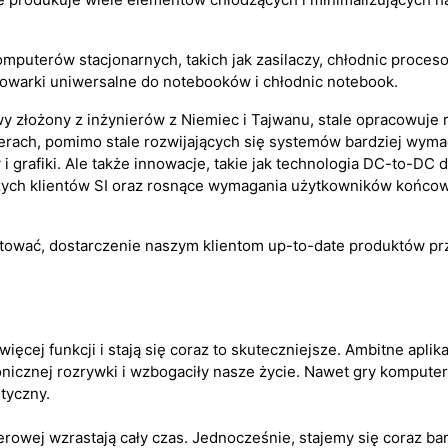
omputerów stacjonarnych, takich jak zasilaczy, chłodnic proces
owarki uniwersalne do notebooków i chłodnic notebook.
złożony z inżynierów z Niemiec i Tajwanu, stale opracowuje 
terach, pomimo stale rozwijających się systemów bardziej wy
 grafiki. Ale także innowacje, takie jak technologia DC-to-DC dl
zych klientów SI oraz rosnące wymagania użytkowników końco
ować, dostarczenie naszym klientom up-to-date produktów pr
ięcej funkcji i stają się coraz to skuteczniejsze. Ambitne aplik
nicznej rozrywki i wzbogaciły nasze życie. Nawet gry komputer
tyczny.
rowej wzrastają cały czas. Jednocześnie, stajemy się coraz b