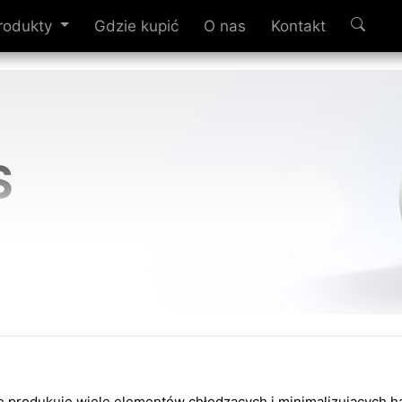
rodukty
Gdzie kupić
O nas
Kontakt
S
ce produkuje wiele elementów chłodzących i minimalizujących 