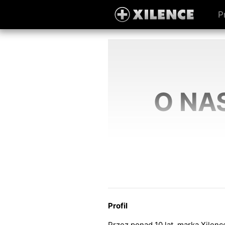
P
O NA
Profil
Przez ponad 10 lat, marka Xilen