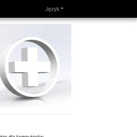
Język
hałas dla komputerów