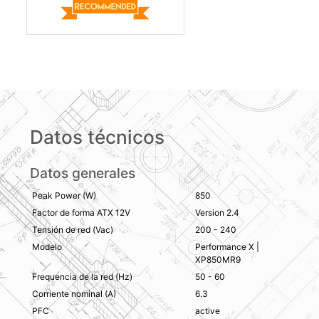
Datos técnicos
Datos generales
Peak Power (W)
850
Factor de forma ATX 12V
Version 2.4
Tensión de red (Vac)
200 - 240
Modelo
Performance X |
XP850MR9
Frequencia de la red (Hz)
50 - 60
Corriente nominal (A)
6.3
PFC
active