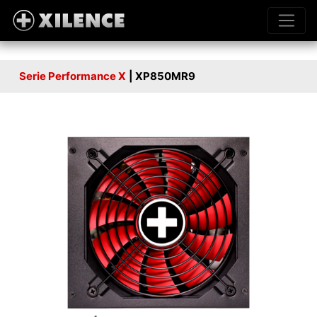
Serie Performance X
| XP850MR9