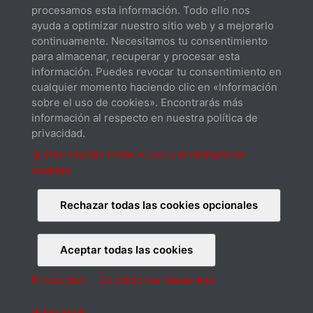
procesamos esta información. Todo ello nos
ayuda a optimizar nuestro sitio web y a mejorarlo
continuamente. Necesitamos tu consentimiento
para almacenar, recuperar y procesar esta
Datos técnicos
información. Puedes revocar tu consentimiento en
Descargar
cualquier momento haciendo clic en «Información
sobre el uso de cookies». Encontrarás más
información al respecto en nuestra política de
privacidad.
❯ Información sobre el uso y el rechazo de
cookies
Nivel de sonido
Descargar
Rechazar todas las cookies opcionales
Aceptar todas las cookies
Privacidad
Condiciones Generales
Quienes somos
Contacto
Extensión de garantía
Privacidad
Cookies
Condiciones Generales
Aviso legal