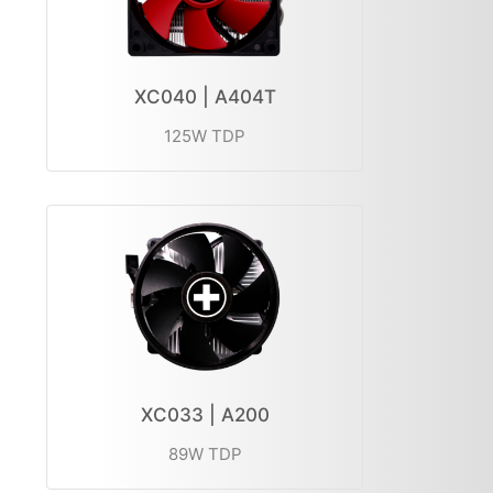
XC040 | A404T
125W TDP
XC033 | A200
89W TDP