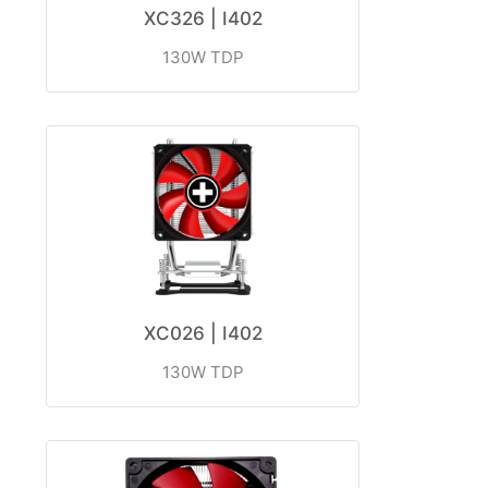
XC326 | I402
130W TDP
XC026 | I402
130W TDP