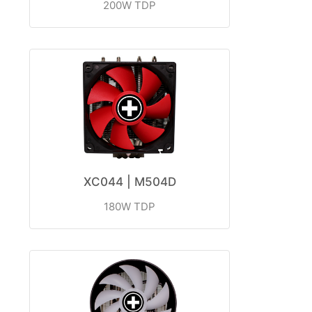
ㅤㅤ200W TDP
XC044 | M504D
180W TDP