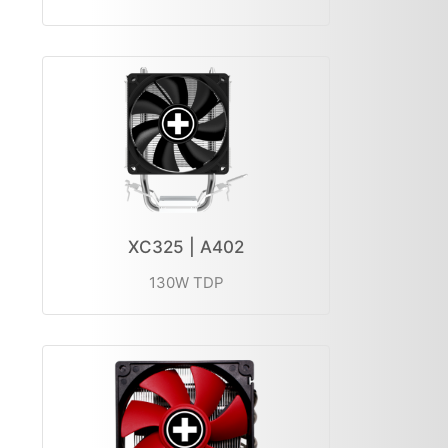
XC325 | A402
130W TDP