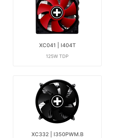
XC041 | I404T
125W TDP
XC332 | I350PWM.B