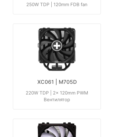
250W TDP | 120mm FDB fan
XC061 | M705D
220W TDP | 2x 120mm PWM
Вентилятор