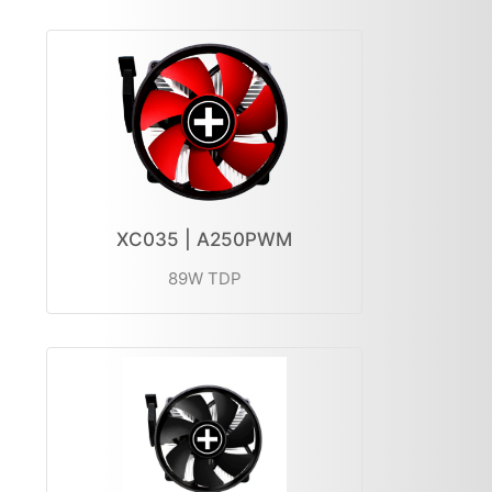
XC035 | A250PWM
89W TDP